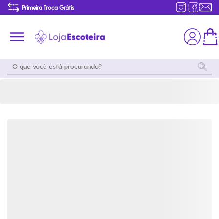
Camiseta Sou Escoteira Feminina | Loja Escoteira
Primeira Troca Grátis
Produtos de produção Brasileira
Parcelamento das compras
Frete grátis consulte o regulamento
Primeira Troca Grátis
Moda
Coleções
Utilidades
World
Scouting
Feminino
Coleção
Acampamento
Snoopy
Acampame
Acessórios
Viagem
Eventos
Moda
Masculino
Outros
Coleção Scouts
Acessórios
Infantil
Vibes
Outros
Coleção Flor de
Educativo
Lis
Coleção