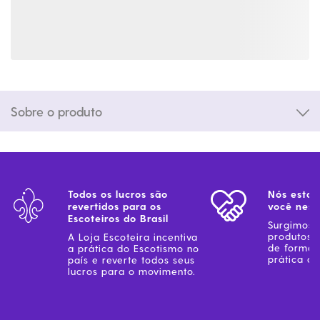
Sobre o produto
Todos os lucros são
Nós estam
revertidos para os
você ness
Escoteiros do Brasil
Surgimos 
produtos 
A Loja Escoteira incentiva
de forma 
a prática do Escotismo no
prática do
país e reverte todos seus
lucros para o movimento.