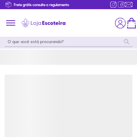
Camiseta Timberland Logo Basic V14 | Loja Escoteira
Primeira Troca Grátis
Produtos de produção Brasileira
Parcelamento das compras
Frete grátis consulte o regulamento
Primeira Troca Grátis
Moda
Coleções
Utilidades
World
Scouting
Feminino
Coleção
Acampamento
Snoopy
Acampame
Acessórios
Viagem
Eventos
Moda
Masculino
Outros
Coleção Scouts
Acessórios
Infantil
Vibes
Outros
Coleção Flor de
Educativo
Lis
Coleção