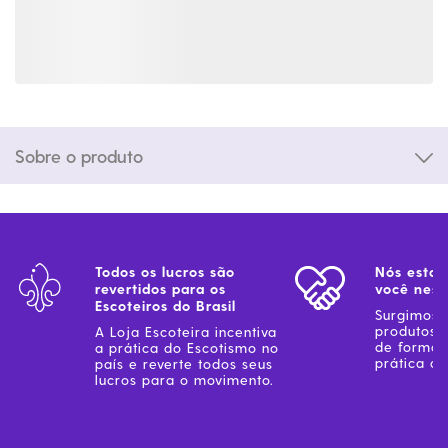
Sobre o produto
Todos os lucros são
Nós estam
revertidos para os
você ness
Escoteiros do Brasil
Surgimos 
produtos 
A Loja Escoteira incentiva
de forma 
a prática do Escotismo no
prática do
país e reverte todos seus
lucros para o movimento.