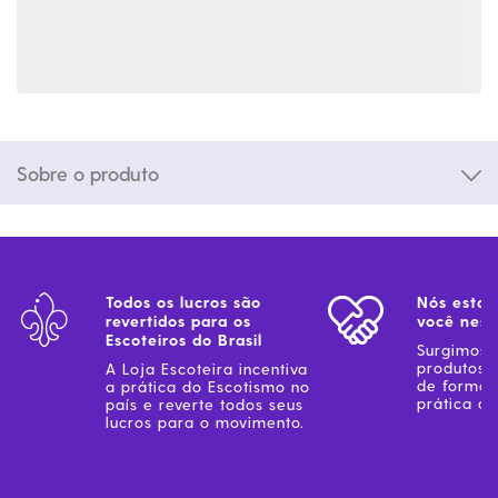
Sobre o produto
Todos os lucros são
Nós estam
revertidos para os
você ness
Escoteiros do Brasil
Surgimos 
produtos 
A Loja Escoteira incentiva
de forma 
a prática do Escotismo no
prática do
país e reverte todos seus
lucros para o movimento.