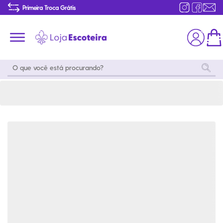
Caneca Esmaltada Pesca E Aventura 240ml | Loja Escoteira
Primeira Troca Grátis
Produtos de produção Brasileira
Parcelamento das compras
Frete grátis consulte o regulamento
Primeira Troca Grátis
Moda
Coleções
Utilidades
World
Scouting
Feminino
Coleção
Acampamento
Snoopy
Acampame
Acessórios
Viagem
Eventos
Moda
Masculino
Outros
Coleção Scouts
Acessórios
Infantil
Vibes
Outros
Coleção Flor de
Educativo
Lis
Coleção