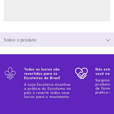
Sobre o produto
Todos os lucros são
Nós estam
revertidos para os
você ness
Escoteiros do Brasil
Surgimos 
produtos 
A Loja Escoteira incentiva
de forma 
a prática do Escotismo no
prática do
país e reverte todos seus
lucros para o movimento.