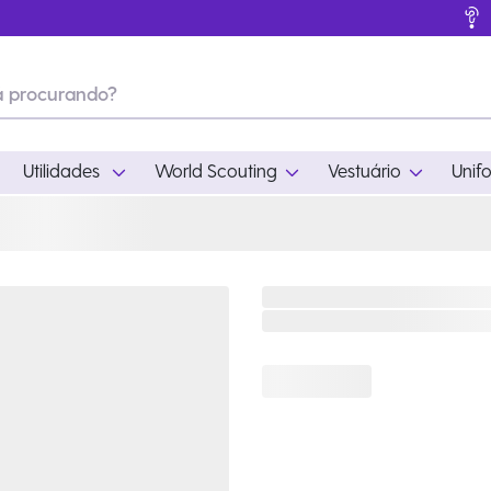
Utilidades
World Scouting
Vestuário
Unif
ades
World Scouting
Vestuário
pamento
Acampamento
Feminino
em
Moda
Masculino
s
Acessórios
Infantil
Outros
Acessórios Escotei
Educativo
Ramo Filhotes