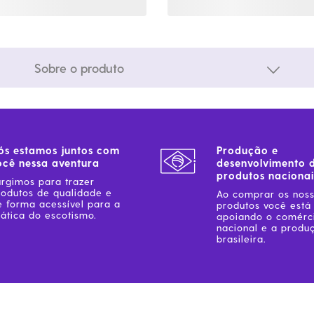
Sobre o produto
ós estamos juntos com
Produção e
ocê nessa aventura
desenvolvimento 
produtos nacionai
urgimos para trazer
rodutos de qualidade e
Ao comprar os nos
e forma acessível para a
produtos você está
ática do escotismo.
apoiando o comérc
nacional e a produ
brasileira.