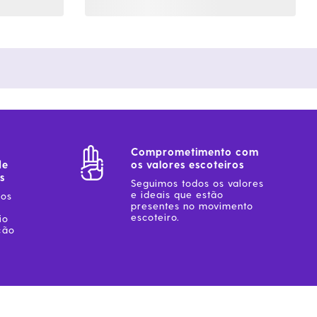
Comprometimento com
de
os valores escoteiros
s
Seguimos todos os valores
e ideais que estão
sos
presentes no movimento
escoteiro.
io
ção