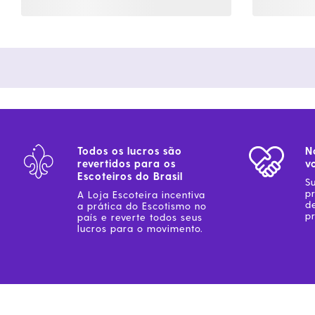
Todos os lucros são
N
revertidos para os
v
Escoteiros do Brasil
S
p
A Loja Escoteira incentiva
d
a prática do Escotismo no
pr
país e reverte todos seus
lucros para o movimento.