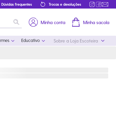
Dúvidas frequentes
Trocas e devoluções
Minha conta
Minha sacola
ormes
Educativo
Sobre a Loja Escoteira
Uniformes
Educativo
Feminino
Distintivos
Masculino
Literatura
Infantil
Programa Educativo
Atualizado
ros
Acessórios Escoteiros
Mapa de Progressão
Certificados
Cordões