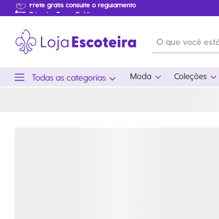
Cartela de Adesivos Ramo Pioneiro | Loja Escoteira
Primeira Troca Grátis
…
Produtos de produção Brasileira
Parcelamento das compras
Frete grátis consulte o regulamento
Primeira Troca Grátis
Moda
Coleções
Todas as categorias
Moda
Coleções
Utilid
Feminino
Coleção Snoopy
Acam
Acessórios
Eventos
Viag
Masculino
Coleção Scouts Vibes
Outro
Infantil
Coleção Flor de Lis
Coleção Centenário
Ramo Filhotes