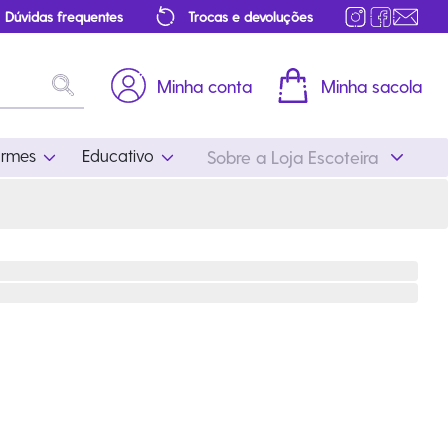
Dúvidas frequentes
Trocas e devoluções
Minha conta
Minha sacola
ormes
Educativo
Sobre a Loja Escoteira
Uniformes
Educativo
Feminino
Distintivos
Masculino
Literatura
Infantil
Programa Educativo
Atualizado
ros
Acessórios Escoteiros
Mapa de Progressão
Certificados
Cordões