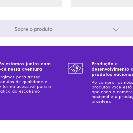
Sobre o produto
ós estamos juntos com
Produção e
ocê nessa aventura
desenvolvimento 
produtos nacionai
urgimos para trazer
rodutos de qualidade e
Ao comprar os nos
e forma acessível para a
produtos você está
ática do escotismo.
apoiando o comérc
nacional e a produ
brasileira.