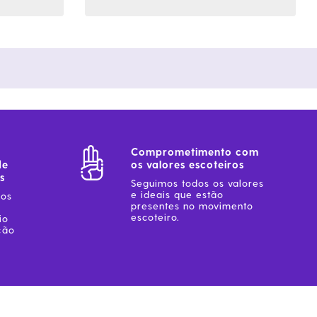
Comprometimento com
de
os valores escoteiros
s
Seguimos todos os valores
e ideais que estão
sos
presentes no movimento
escoteiro.
io
ção