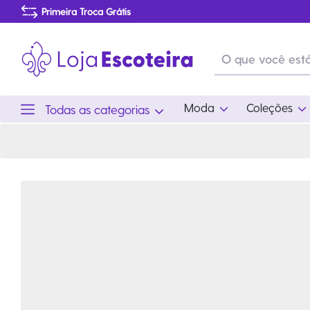
Certificado de Especialidade - Ramo Lobinho e Escoteiro 2025 | Loja Escoteira
Primeira Troca Grátis
Produtos de produção Brasileira
Parcelamento das compras
Frete grátis consulte o regulamento
Primeira Troca Grátis
Moda
Coleções
Todas as categorias
Moda
Coleções
Utilid
Feminino
Coleção Snoopy
Acam
Acessórios
Eventos
Viag
Masculino
Coleção Scouts Vibes
Outro
Infantil
Coleção Flor de Lis
Coleção Centenário
Ramo Filhotes