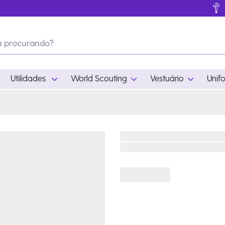
Utilidades
World Scouting
Vestuário
Unif
ades
World Scouting
Vestuário
pamento
Acampamento
Feminino
em
Moda
Masculino
s
Acessórios
Infantil
Outros
Acessórios Escotei
Educativo
Ramo Filhotes