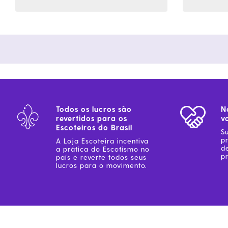
Todos os lucros são
N
revertidos para os
v
Escoteiros do Brasil
S
p
A Loja Escoteira incentiva
d
a prática do Escotismo no
pr
país e reverte todos seus
lucros para o movimento.