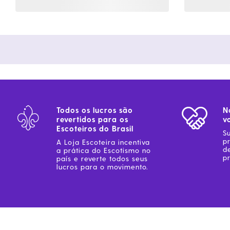
Todos os lucros são
N
revertidos para os
v
Escoteiros do Brasil
S
p
A Loja Escoteira incentiva
d
a prática do Escotismo no
pr
país e reverte todos seus
lucros para o movimento.