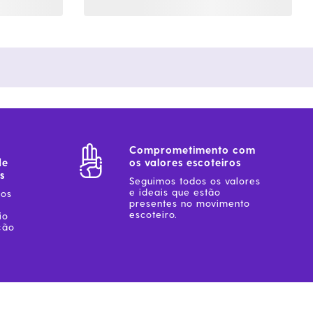
Comprometimento com
de
os valores escoteiros
s
Seguimos todos os valores
e ideais que estão
sos
presentes no movimento
escoteiro.
io
ção