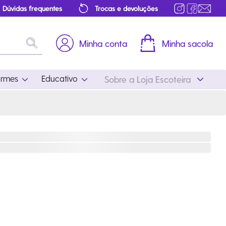
Dúvidas frequentes
Trocas e devoluções
Minha conta
Minha sacola
ormes
Educativo
Sobre a Loja Escoteira
Uniformes
Educativo
Feminino
Distintivos
Masculino
Literatura
Infantil
Programa Educativo
Atualizado
ros
Acessórios Escoteiros
Mapa de Progressão
Certificados
Cordões