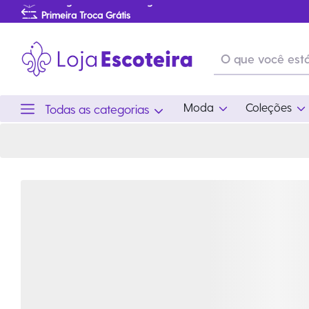
Certificado de Progressão Pessoal - Ramo Pioneiro 2025 | Loja Escoteira
Primeira Troca Grátis
Produtos de produção Brasileira
Parcelamento das compras
Frete grátis consulte o regulamento
Primeira Troca Grátis
Moda
Coleções
Todas as categorias
Moda
Coleções
Utilid
Feminino
Coleção Snoopy
Acam
Acessórios
Eventos
Viag
Masculino
Coleção Scouts Vibes
Outro
Infantil
Coleção Flor de Lis
Coleção Centenário
Ramo Filhotes