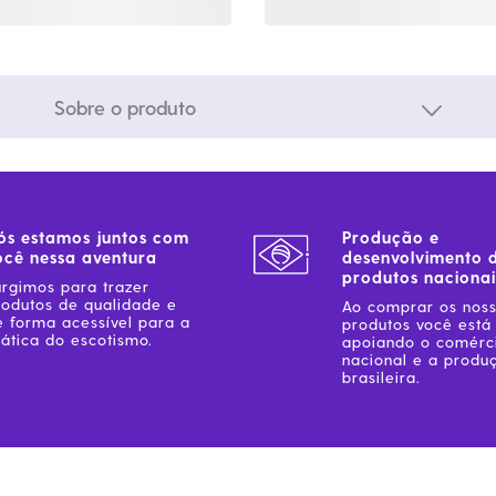
Sobre o produto
ós estamos juntos com
Produção e
ocê nessa aventura
desenvolvimento 
produtos nacionai
urgimos para trazer
rodutos de qualidade e
Ao comprar os nos
e forma acessível para a
produtos você está
ática do escotismo.
apoiando o comérc
nacional e a produ
brasileira.