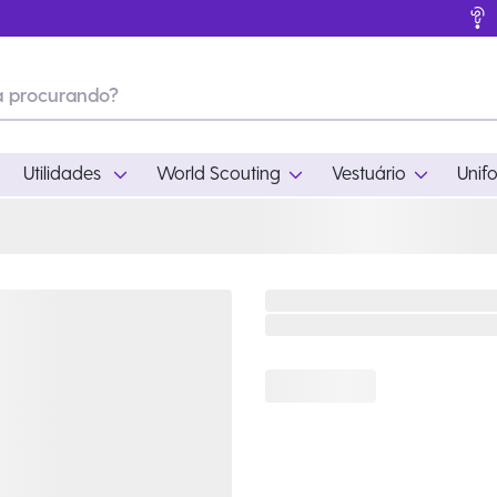
Utilidades
World Scouting
Vestuário
Unif
ades
World Scouting
Vestuário
pamento
Acampamento
Feminino
em
Moda
Masculino
s
Acessórios
Infantil
Outros
Acessórios Escotei
Educativo
Ramo Filhotes