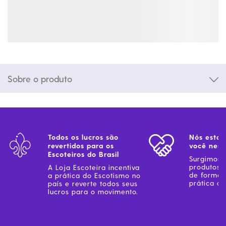
Sobre o produto
Todos os lucros são
Nós estam
revertidos para os
você ness
Escoteiros do Brasil
Surgimos 
produtos 
A Loja Escoteira incentiva
de forma 
a prática do Escotismo no
prática do
país e reverte todos seus
lucros para o movimento.