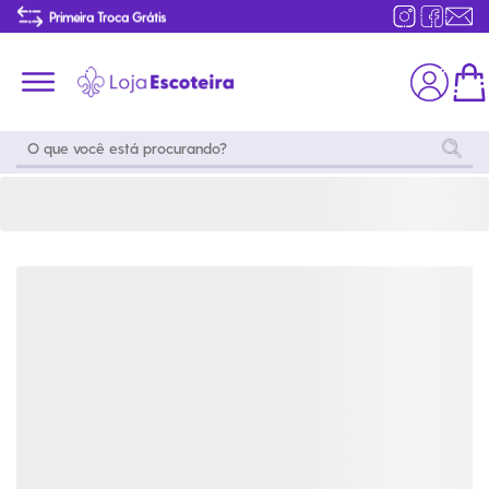
Certificado de Progressão Pessoal - Ramo Sênior 2025 | Loja Escoteira
Primeira Troca Grátis
…
Produtos de produção Brasileira
Parcelamento das compras
Frete grátis consulte o regulamento
Primeira Troca Grátis
Moda
Coleções
Utilidades
World
Scouting
Feminino
Coleção
Acampamento
Snoopy
Acampame
Acessórios
Viagem
Eventos
Moda
Masculino
Outros
Coleção Scouts
Acessórios
Infantil
Vibes
Outros
Coleção Flor de
Educativo
Lis
Coleção