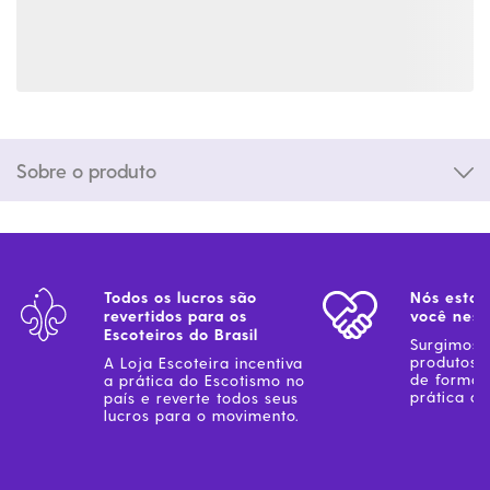
Sobre o produto
Todos os lucros são
Nós estam
revertidos para os
você ness
Escoteiros do Brasil
Surgimos 
produtos 
A Loja Escoteira incentiva
de forma 
a prática do Escotismo no
prática do
país e reverte todos seus
lucros para o movimento.