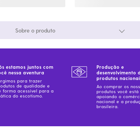
Sobre o produto
ós estamos juntos com
Produção e
ocê nessa aventura
desenvolvimento 
produtos nacionai
urgimos para trazer
rodutos de qualidade e
Ao comprar os nos
e forma acessível para a
produtos você está
ática do escotismo.
apoiando o comérc
nacional e a produ
brasileira.