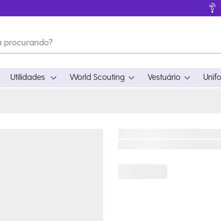
Utilidades
World Scouting
Vestuário
Unif
ades
World Scouting
Vestuário
pamento
Acampamento
Feminino
em
Moda
Masculino
s
Acessórios
Infantil
Outros
Acessórios Escotei
Educativo
Ramo Filhotes