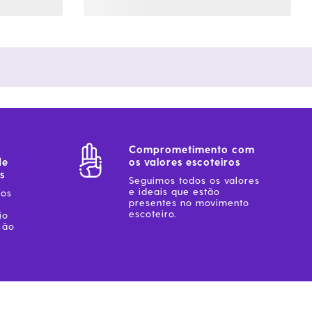
Comprometimento com
de
os valores escoteiros
s
Seguimos todos os valores
e ideais que estão
sos
presentes no movimento
escoteiro.
io
ção