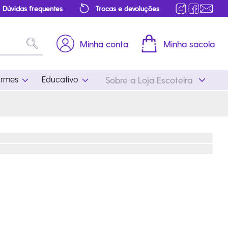
Dúvidas frequentes
Trocas e devoluções
Minha conta
Minha sacola
ormes
Educativo
Sobre a Loja Escoteira
Uniformes
Educativo
Feminino
Distintivos
Masculino
Literatura
Infantil
Programa Educativo
Atualizado
ros
Acessórios Escoteiros
Mapa de Progressão
Certificados
Cordões