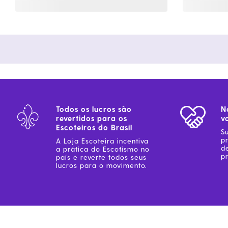
Todos os lucros são
N
revertidos para os
v
Escoteiros do Brasil
S
p
A Loja Escoteira incentiva
d
a prática do Escotismo no
pr
país e reverte todos seus
lucros para o movimento.