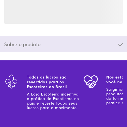
Sobre o produto
Todos os lucros são
Nós estam
revertidos para os
você ness
Escoteiros do Brasil
Surgimos 
produtos 
A Loja Escoteira incentiva
de forma 
a prática do Escotismo no
prática do
país e reverte todos seus
lucros para o movimento.