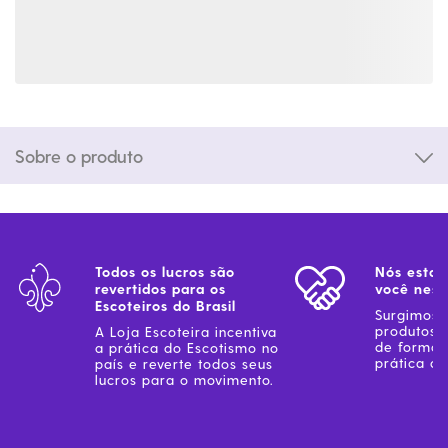
Sobre o produto
Todos os lucros são
Nós estam
revertidos para os
você ness
Escoteiros do Brasil
Surgimos 
produtos 
A Loja Escoteira incentiva
de forma 
a prática do Escotismo no
prática do
país e reverte todos seus
lucros para o movimento.