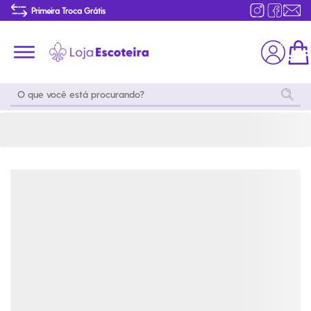
Cinto Escoteiro em Couro Sem Fivela | Loja Escoteira
Primeira Troca Grátis
Produtos de produção Brasileira
Parcelamento das compras
Frete grátis consulte o regulamento
Primeira Troca Grátis
Moda
Coleções
Utilidades
World
Scouting
Feminino
Coleção
Acampamento
Snoopy
Acampame
Acessórios
Viagem
Eventos
Moda
Masculino
Outros
Coleção Scouts
Acessórios
Infantil
Vibes
Outros
Coleção Flor de
Educativo
Lis
Coleção