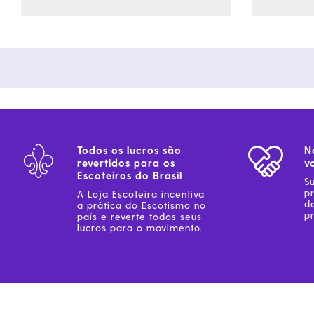
Todos os lucros são
N
revertidos para os
v
Escoteiros do Brasil
S
p
A Loja Escoteira incentiva
d
a prática do Escotismo no
pr
país e reverte todos seus
lucros para o movimento.