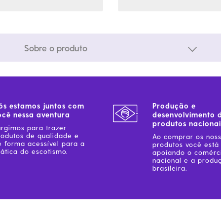
Sobre o produto
ós estamos juntos com
Produção e
ocê nessa aventura
desenvolvimento 
produtos nacionai
urgimos para trazer
rodutos de qualidade e
Ao comprar os nos
e forma acessível para a
produtos você está
ática do escotismo.
apoiando o comérc
nacional e a produ
brasileira.