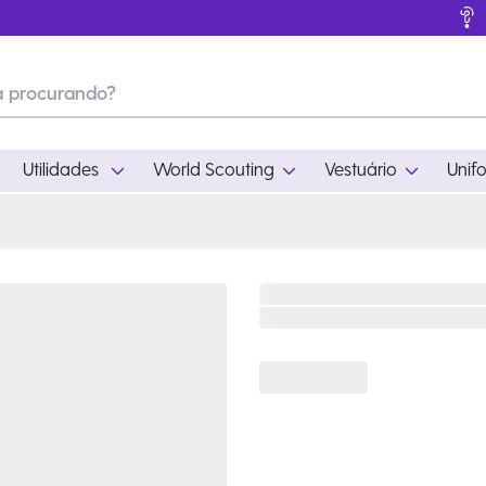
Utilidades
World Scouting
Vestuário
Unif
ades
World Scouting
Vestuário
pamento
Acampamento
Feminino
em
Moda
Masculino
s
Acessórios
Infantil
Outros
Acessórios Escotei
Educativo
Ramo Filhotes