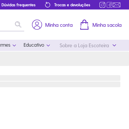
Dúvidas frequentes
Trocas e devoluções
Minha conta
Minha sacola
ormes
Educativo
Sobre a Loja Escoteira
Uniformes
Educativo
Feminino
Distintivos
Masculino
Literatura
Infantil
Programa Educativo
Atualizado
ros
Acessórios Escoteiros
Mapa de Progressão
Certificados
Cordões