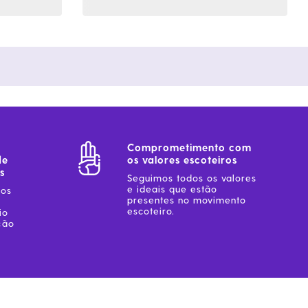
Comprometimento com
de
os valores escoteiros
s
Seguimos todos os valores
e ideais que estão
sos
presentes no movimento
escoteiro.
io
ção