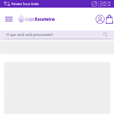
Colar Lobo em Pedra Ágata Azul | Loja Escoteira
Primeira Troca Grátis
Produtos de produção Brasileira
Parcelamento das compras
Frete grátis consulte o regulamento
Primeira Troca Grátis
Moda
Coleções
Utilidades
World
Scouting
Feminino
Coleção
Acampamento
Snoopy
Acampame
Acessórios
Viagem
Eventos
Moda
Masculino
Outros
Coleção Scouts
Acessórios
Infantil
Vibes
Outros
Coleção Flor de
Educativo
Lis
Coleção