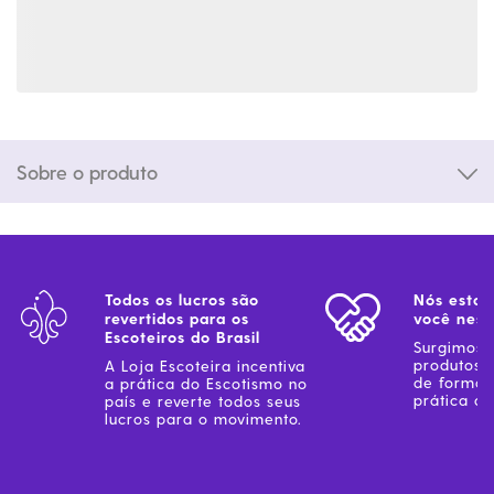
Sobre o produto
Todos os lucros são
Nós estam
revertidos para os
você ness
Escoteiros do Brasil
Surgimos 
produtos 
A Loja Escoteira incentiva
de forma 
a prática do Escotismo no
prática do
país e reverte todos seus
lucros para o movimento.