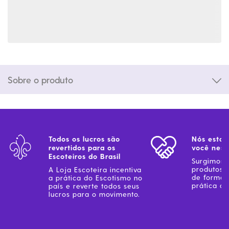
Sobre o produto
Todos os lucros são
Nós estam
revertidos para os
você ness
Escoteiros do Brasil
Surgimos 
produtos 
A Loja Escoteira incentiva
de forma 
a prática do Escotismo no
prática do
país e reverte todos seus
lucros para o movimento.