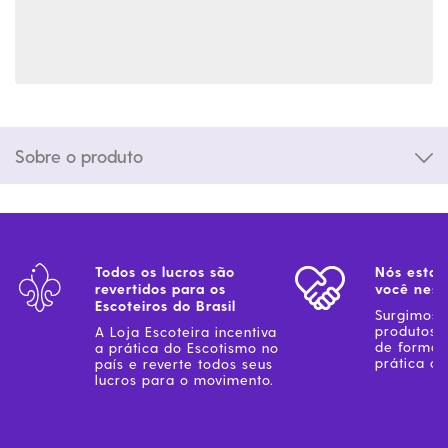
Sobre o produto
Todos os lucros são
Nós estam
revertidos para os
você ness
Escoteiros do Brasil
Surgimos 
produtos 
A Loja Escoteira incentiva
de forma 
a prática do Escotismo no
prática do
país e reverte todos seus
lucros para o movimento.