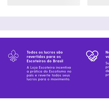
Todos os lucros são
N
revertidos para os
v
Escoteiros do Brasil
S
p
A Loja Escoteira incentiva
d
a prática do Escotismo no
pr
país e reverte todos seus
lucros para o movimento.