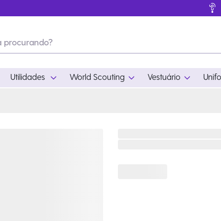
Utilidades
World Scouting
Vestuário
Unif
ades
World Scouting
Vestuário
pamento
Acampamento
Feminino
em
Moda
Masculino
s
Acessórios
Infantil
Outros
Acessórios Escotei
Educativo
Ramo Filhotes