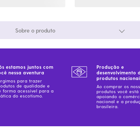
Sobre o produto
ós estamos juntos com
Produção e
ocê nessa aventura
desenvolvimento 
produtos nacionai
urgimos para trazer
rodutos de qualidade e
Ao comprar os nos
e forma acessível para a
produtos você está
ática do escotismo.
apoiando o comérc
nacional e a produ
brasileira.