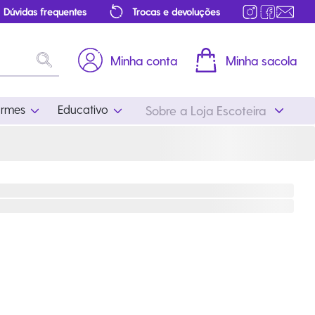
Dúvidas frequentes
Trocas e devoluções
Minha conta
Minha sacola
ormes
Educativo
Sobre a Loja Escoteira
Uniformes
Educativo
Feminino
Distintivos
Masculino
Literatura
Infantil
Programa Educativo
Atualizado
ros
Acessórios Escoteiros
Mapa de Progressão
Certificados
Cordões