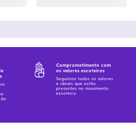
Comprometimento com
de
os valores escoteiros
s
Seguimos todos os valores
e ideais que estão
sos
presentes no movimento
escoteiro.
io
ção