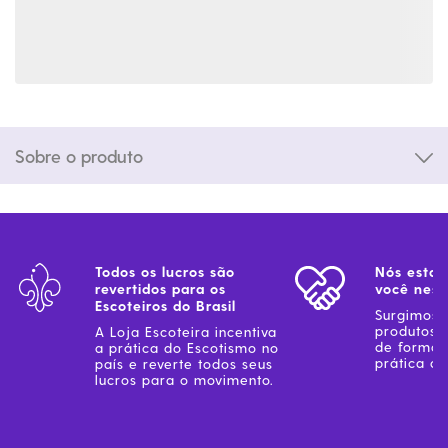
Sobre o produto
Todos os lucros são
Nós estam
revertidos para os
você ness
Escoteiros do Brasil
Surgimos 
produtos 
A Loja Escoteira incentiva
de forma 
a prática do Escotismo no
prática do
país e reverte todos seus
lucros para o movimento.