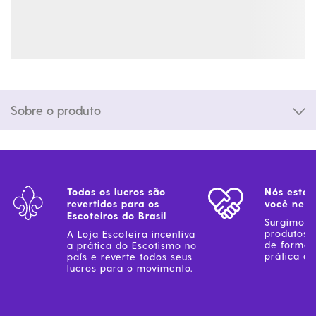
Sobre o produto
Todos os lucros são
Nós estam
revertidos para os
você ness
Escoteiros do Brasil
Surgimos 
produtos 
A Loja Escoteira incentiva
de forma 
a prática do Escotismo no
prática do
país e reverte todos seus
lucros para o movimento.