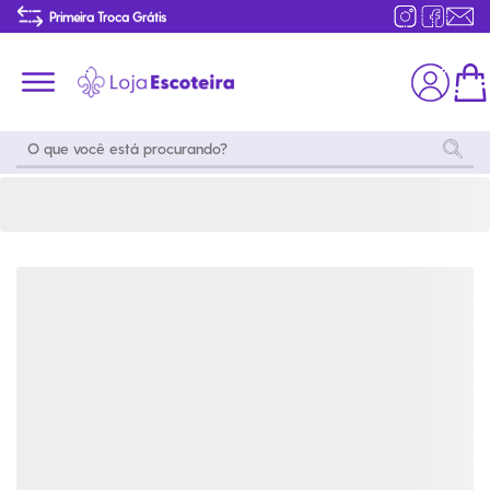
Cultura e Arte - Pioneiro / Sênior 2025 | Loja Escoteira
Primeira Troca Grátis
Produtos de produção Brasileira
Parcelamento das compras
Frete grátis consulte o regulamento
Primeira Troca Grátis
Moda
Coleções
Utilidades
World
Scouting
Feminino
Coleção
Acampamento
Snoopy
Acampame
Acessórios
Viagem
Eventos
Moda
Masculino
Outros
Coleção Scouts
Acessórios
Infantil
Vibes
Outros
Coleção Flor de
Educativo
Lis
Coleção