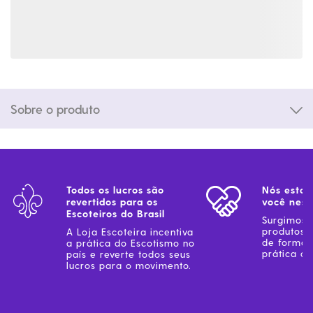
Sobre o produto
Todos os lucros são
Nós estam
revertidos para os
você ness
Escoteiros do Brasil
Surgimos 
produtos 
A Loja Escoteira incentiva
de forma 
a prática do Escotismo no
prática do
país e reverte todos seus
lucros para o movimento.