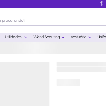
Utilidades
World Scouting
Vestuário
Unif
ades
World Scouting
Vestuário
pamento
Acampamento
Feminino
em
Moda
Masculino
s
Acessórios
Infantil
Outros
Acessórios Escotei
Educativo
Ramo Filhotes