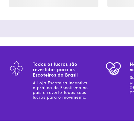
Todos os lucros são
N
revertidos para os
v
Escoteiros do Brasil
S
p
A Loja Escoteira incentiva
d
a prática do Escotismo no
pr
país e reverte todos seus
lucros para o movimento.