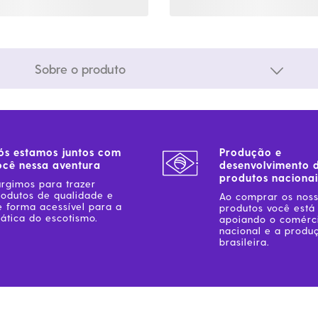
Sobre o produto
ós estamos juntos com
Produção e
ocê nessa aventura
desenvolvimento 
produtos nacionai
urgimos para trazer
rodutos de qualidade e
Ao comprar os nos
e forma acessível para a
produtos você está
ática do escotismo.
apoiando o comérc
nacional e a produ
brasileira.