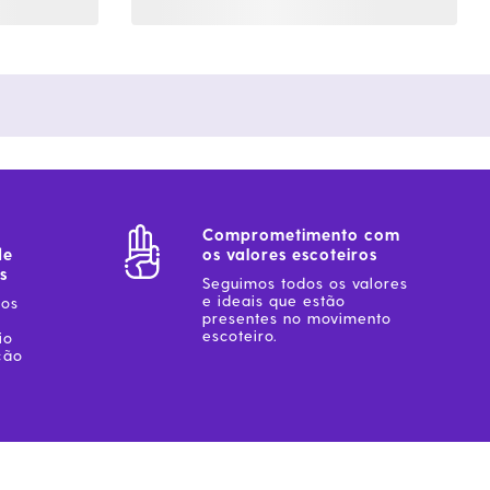
Comprometimento com
de
os valores escoteiros
s
Seguimos todos os valores
e ideais que estão
sos
presentes no movimento
escoteiro.
io
ção