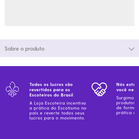
Sobre o produto
Todos os lucros são
Nós estam
revertidos para os
você ness
Escoteiros do Brasil
Surgimos 
produtos 
A Loja Escoteira incentiva
de forma 
a prática do Escotismo no
prática do
país e reverte todos seus
lucros para o movimento.