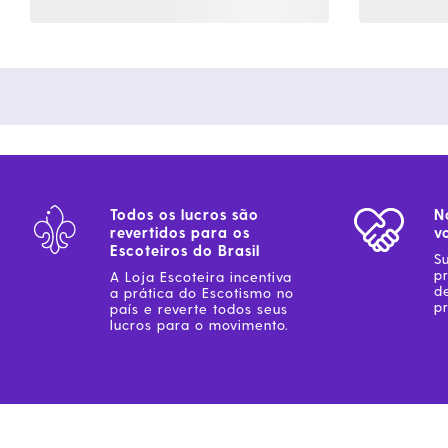
Todos os lucros são
N
revertidos para os
v
Escoteiros do Brasil
S
p
A Loja Escoteira incentiva
d
a prática do Escotismo no
pr
país e reverte todos seus
lucros para o movimento.