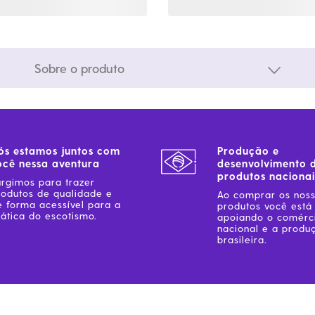
Sobre o produto
ós estamos juntos com
Produção e
ocê nessa aventura
desenvolvimento 
produtos nacionai
urgimos para trazer
rodutos de qualidade e
Ao comprar os nos
e forma acessível para a
produtos você está
ática do escotismo.
apoiando o comérc
nacional e a produ
brasileira.