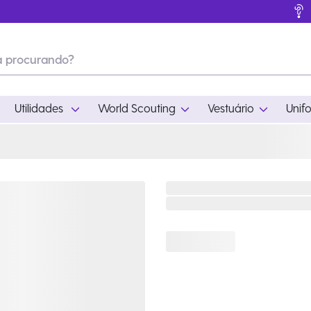
Utilidades
World Scouting
Vestuário
Unif
ades
World Scouting
Vestuário
pamento
Acampamento
Feminino
em
Moda
Masculino
s
Acessórios
Infantil
Outros
Acessórios Escotei
Educativo
Ramo Filhotes