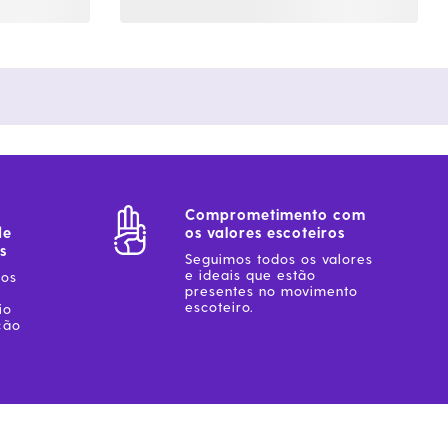
Comprometimento com
de
os valores escoteiros
s
Seguimos todos os valores
e ideais que estão
sos
presentes no movimento
escoteiro.
io
ção