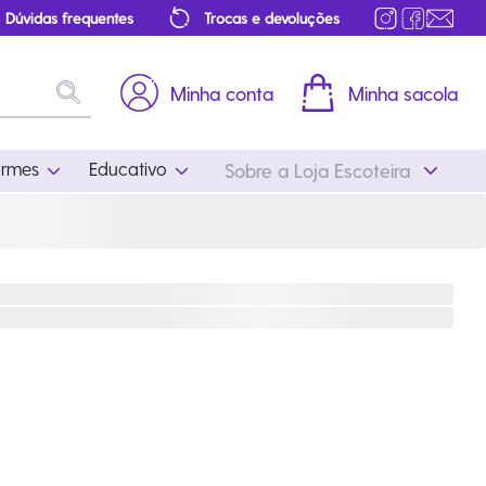
Dúvidas frequentes
Trocas e devoluções
Minha conta
Minha sacola
ormes
Educativo
Sobre a Loja Escoteira
Uniformes
Educativo
Feminino
Distintivos
Masculino
Literatura
Infantil
Programa Educativo
Atualizado
ros
Acessórios Escoteiros
Mapa de Progressão
Certificados
Cordões