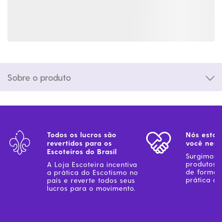
Sobre o produto
Todos os lucros são
Nós estam
revertidos para os
você ness
Escoteiros do Brasil
Surgimos 
produtos 
A Loja Escoteira incentiva
de forma 
a prática do Escotismo no
prática do
país e reverte todos seus
lucros para o movimento.