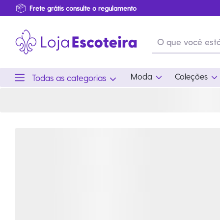
Distintivo da Modalidade Básica | Loja Escoteira
Primeira Troca Grátis
Produtos de produção Brasileira
Parcelamento das compras
Frete grátis consulte o regulamento
Primeira Troca Grátis
Moda
Coleções
Todas as categorias
Moda
Coleções
Utilid
Feminino
Coleção Snoopy
Acam
Acessórios
Eventos
Viag
Masculino
Coleção Scouts Vibes
Outro
Infantil
Coleção Flor de Lis
Coleção Centenário
Ramo Filhotes