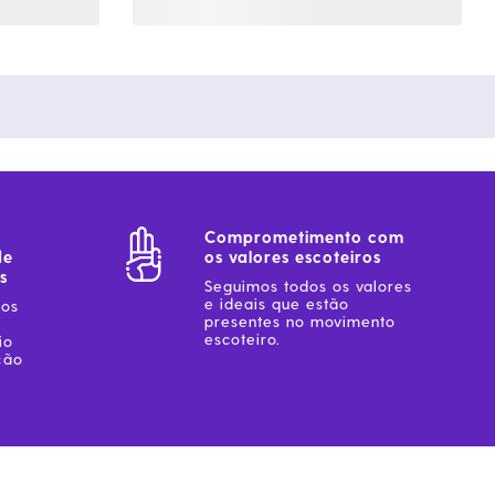
Comprometimento com
de
os valores escoteiros
s
Seguimos todos os valores
e ideais que estão
sos
presentes no movimento
escoteiro.
io
ção