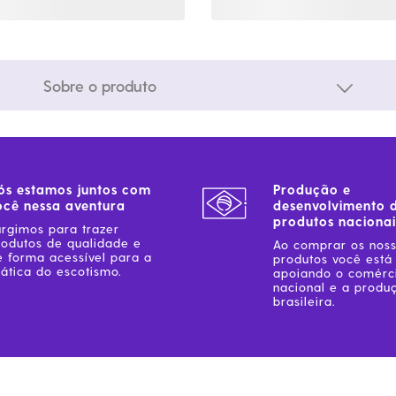
Sobre o produto
ós estamos juntos com
Produção e
ocê nessa aventura
desenvolvimento 
produtos nacionai
urgimos para trazer
rodutos de qualidade e
Ao comprar os nos
e forma acessível para a
produtos você está
ática do escotismo.
apoiando o comérc
nacional e a produ
brasileira.