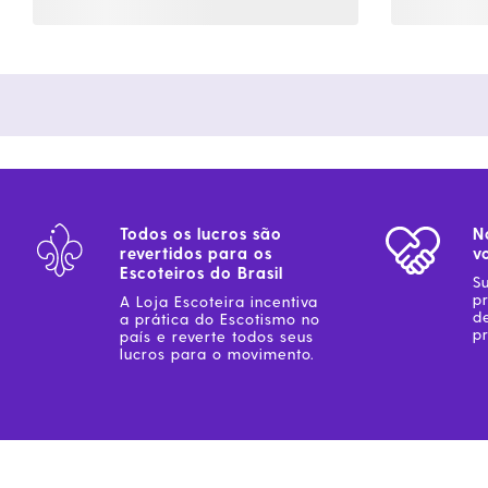
Todos os lucros são
N
revertidos para os
v
Escoteiros do Brasil
S
p
A Loja Escoteira incentiva
d
a prática do Escotismo no
pr
país e reverte todos seus
lucros para o movimento.