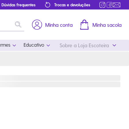
Dúvidas frequentes
Trocas e devoluções
Minha conta
Minha sacola
ormes
Educativo
Sobre a Loja Escoteira
Uniformes
Educativo
Feminino
Distintivos
Masculino
Literatura
Infantil
Programa Educativo
Atualizado
ros
Acessórios Escoteiros
Mapa de Progressão
Certificados
Cordões