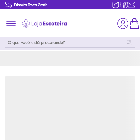
Distintivo de Progressão Escoteiro - Rumo 2025 | Loja Escoteira
Primeira Troca Grátis
Produtos de produção Brasileira
Parcelamento das compras
Frete grátis consulte o regulamento
Primeira Troca Grátis
Moda
Coleções
Utilidades
World
Scouting
Feminino
Coleção
Acampamento
Snoopy
Acampame
Acessórios
Viagem
Eventos
Moda
Masculino
Outros
Coleção Scouts
Acessórios
Infantil
Vibes
Outros
Coleção Flor de
Educativo
Lis
Coleção