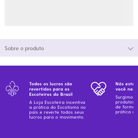
Sobre o produto
Todos os lucros são
Nós estam
revertidos para os
você ness
Escoteiros do Brasil
Surgimos 
produtos 
A Loja Escoteira incentiva
de forma 
a prática do Escotismo no
prática do
país e reverte todos seus
lucros para o movimento.