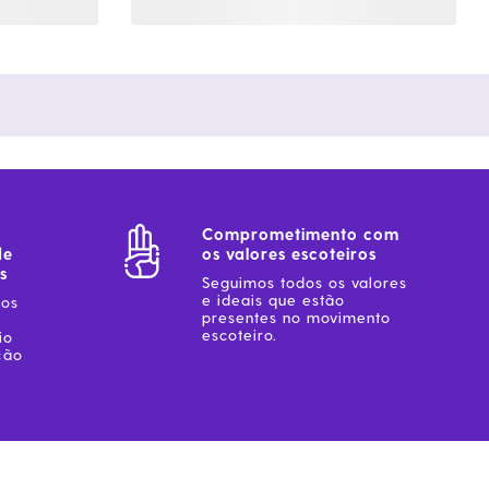
Comprometimento com
de
os valores escoteiros
s
Seguimos todos os valores
e ideais que estão
sos
presentes no movimento
escoteiro.
io
ção