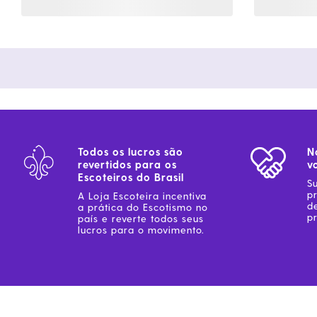
Todos os lucros são
N
revertidos para os
v
Escoteiros do Brasil
S
p
A Loja Escoteira incentiva
d
a prática do Escotismo no
pr
país e reverte todos seus
lucros para o movimento.