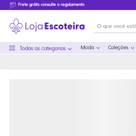
Distintivo de Progressão Lobinho - Rastreador 2025 | Loja Escoteira
Primeira Troca Grátis
…
Produtos de produção Brasileira
Parcelamento das compras
Frete grátis consulte o regulamento
Primeira Troca Grátis
Moda
Coleções
Todas as categorias
Moda
Coleções
Utilid
Feminino
Coleção Snoopy
Acam
Acessórios
Eventos
Viag
Masculino
Coleção Scouts Vibes
Outro
Infantil
Coleção Flor de Lis
Coleção Centenário
Ramo Filhotes