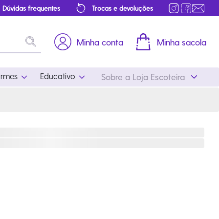
Dúvidas frequentes
Trocas e devoluções
Minha conta
Minha sacola
ormes
Educativo
Sobre a Loja Escoteira
Uniformes
Educativo
Feminino
Distintivos
Masculino
Literatura
Infantil
Programa Educativo
Atualizado
ros
Acessórios Escoteiros
Mapa de Progressão
Certificados
Cordões