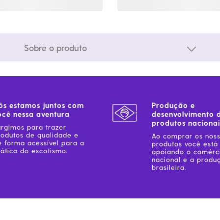
Sobre o produto
ós estamos juntos com
Produção e
ocê nessa aventura
desenvolvimento 
produtos nacionai
urgimos para trazer
rodutos de qualidade e
Ao comprar os nos
e forma acessível para a
produtos você está
ática do escotismo.
apoiando o comérc
nacional e a produ
brasileira.