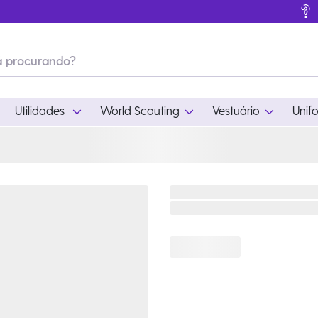
Utilidades
World Scouting
Vestuário
Unif
ades
World Scouting
Vestuário
pamento
Acampamento
Feminino
em
Moda
Masculino
s
Acessórios
Infantil
Outros
Acessórios Escotei
Educativo
Ramo Filhotes