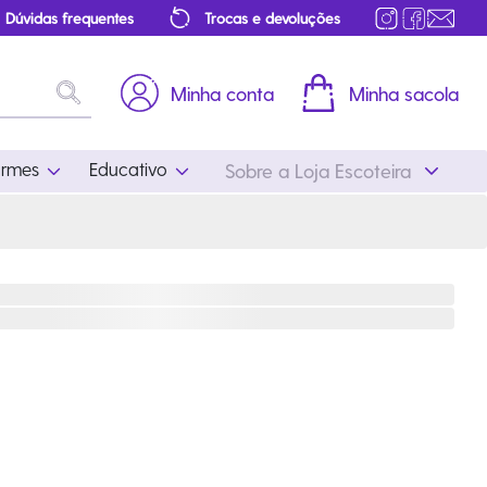
Dúvidas frequentes
Trocas e devoluções
Minha conta
Minha sacola
ormes
Educativo
Sobre a Loja Escoteira
Uniformes
Educativo
Feminino
Distintivos
Masculino
Literatura
Infantil
Programa Educativo
Atualizado
ros
Acessórios Escoteiros
Mapa de Progressão
Certificados
Cordões