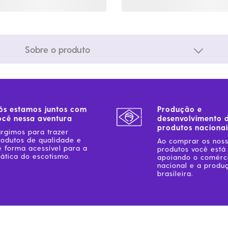
Sobre o produto
ós estamos juntos com
Produção e
ocê nessa aventura
desenvolvimento 
produtos nacionai
urgimos para trazer
rodutos de qualidade e
Ao comprar os nos
e forma acessível para a
produtos você está
ática do escotismo.
apoiando o comérc
nacional e a produ
brasileira.