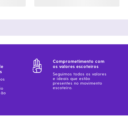
Comprometimento com
de
os valores escoteiros
s
Seguimos todos os valores
e ideais que estão
sos
presentes no movimento
escoteiro.
io
ção