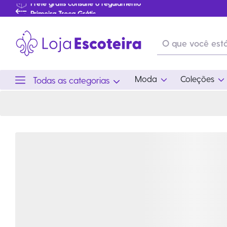
Distintivo de Progressão Sênior - Escalada 2025 | Loja Escoteira
Primeira Troca Grátis
…
Produtos de produção Brasileira
Parcelamento das compras
Frete grátis consulte o regulamento
Primeira Troca Grátis
Moda
Coleções
Todas as categorias
Moda
Coleções
Utilid
Feminino
Coleção Snoopy
Acam
Acessórios
Eventos
Viag
Masculino
Coleção Scouts Vibes
Outro
Infantil
Coleção Flor de Lis
Coleção Centenário
Ramo Filhotes