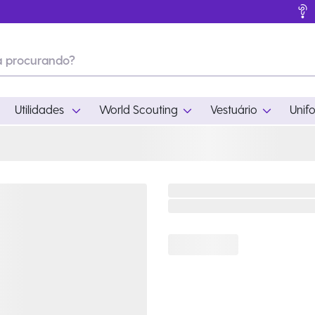
Utilidades
World Scouting
Vestuário
Unif
ades
World Scouting
Vestuário
pamento
Acampamento
Feminino
em
Moda
Masculino
s
Acessórios
Infantil
Outros
Acessórios Escotei
Educativo
Ramo Filhotes