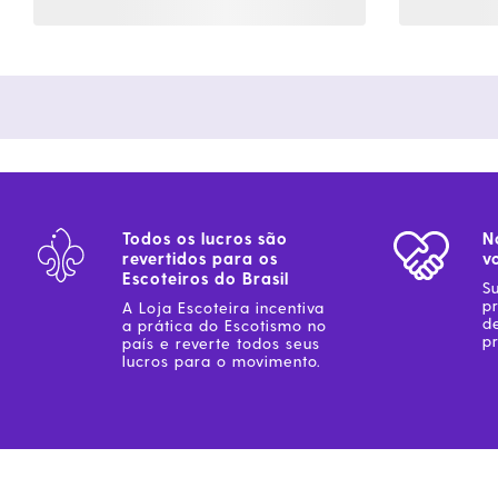
Todos os lucros são
N
revertidos para os
v
Escoteiros do Brasil
S
p
A Loja Escoteira incentiva
d
a prática do Escotismo no
pr
país e reverte todos seus
lucros para o movimento.