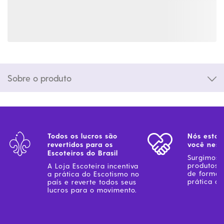
Sobre o produto
Todos os lucros são
Nós estam
revertidos para os
você ness
Escoteiros do Brasil
Surgimos 
produtos 
A Loja Escoteira incentiva
de forma 
a prática do Escotismo no
prática do
país e reverte todos seus
lucros para o movimento.