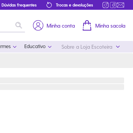
Dúvidas frequentes
Trocas e devoluções
Minha conta
Minha sacola
ormes
Educativo
Sobre a Loja Escoteira
Uniformes
Educativo
Feminino
Distintivos
Masculino
Literatura
Infantil
Programa Educativo
Atualizado
ros
Acessórios Escoteiros
Mapa de Progressão
Certificados
Cordões