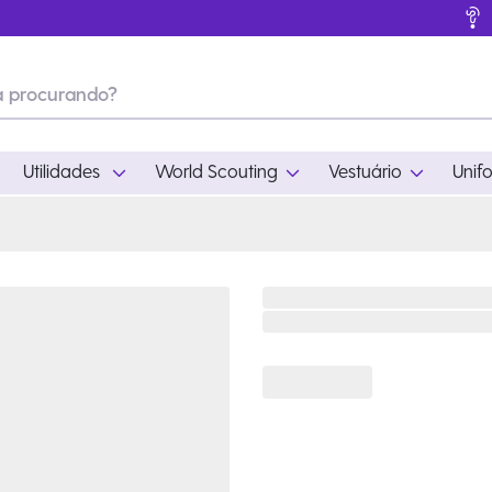
Utilidades
World Scouting
Vestuário
Unif
ades
World Scouting
Vestuário
pamento
Acampamento
Feminino
em
Moda
Masculino
s
Acessórios
Infantil
Outros
Acessórios Escotei
Educativo
Ramo Filhotes