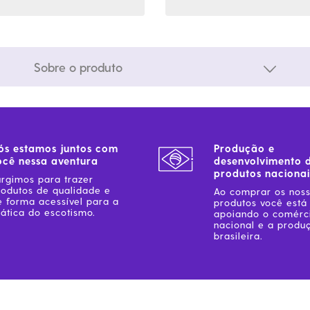
Sobre o produto
ós estamos juntos com
Produção e
ocê nessa aventura
desenvolvimento 
produtos nacionai
urgimos para trazer
rodutos de qualidade e
Ao comprar os nos
e forma acessível para a
produtos você está
ática do escotismo.
apoiando o comérc
nacional e a produ
brasileira.