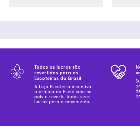
Todos os lucros são
N
revertidos para os
v
Escoteiros do Brasil
S
p
A Loja Escoteira incentiva
d
a prática do Escotismo no
pr
país e reverte todos seus
lucros para o movimento.