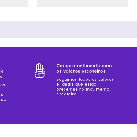
Comprometimento com
de
os valores escoteiros
s
Seguimos todos os valores
e ideais que estão
sos
presentes no movimento
escoteiro.
io
ção