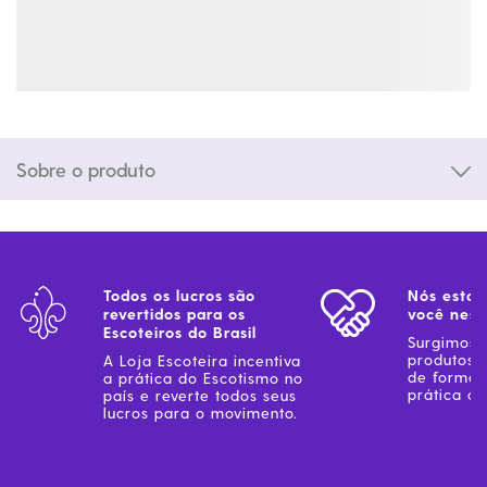
Sobre o produto
Todos os lucros são
Nós estam
revertidos para os
você ness
Escoteiros do Brasil
Surgimos 
produtos 
A Loja Escoteira incentiva
de forma 
a prática do Escotismo no
prática do
país e reverte todos seus
lucros para o movimento.