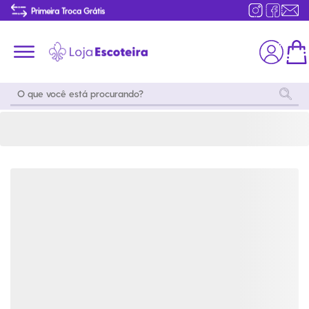
Distintivo Saltador Ramo Lobinho | Loja Escoteira
Primeira Troca Grátis
Produtos de produção Brasileira
Parcelamento das compras
Frete grátis consulte o regulamento
Primeira Troca Grátis
Moda
Coleções
Utilidades
World
Scouting
Feminino
Coleção
Acampamento
Snoopy
Acampame
Acessórios
Viagem
Eventos
Moda
Masculino
Outros
Coleção Scouts
Acessórios
Infantil
Vibes
Outros
Coleção Flor de
Educativo
Lis
Coleção