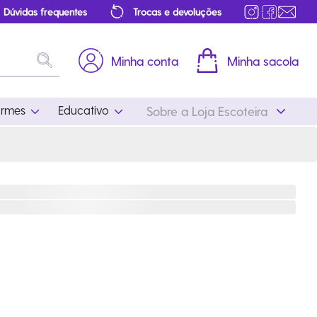
Dúvidas frequentes
Trocas e devoluções
Minha conta
Minha sacola
ormes
Educativo
Sobre a Loja Escoteira
Uniformes
Educativo
Feminino
Distintivos
Masculino
Literatura
Infantil
Programa Educativo
Atualizado
ros
Acessórios Escoteiros
Mapa de Progressão
Certificados
Cordões