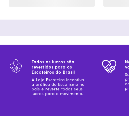
Todos os lucros são
N
revertidos para os
v
Escoteiros do Brasil
S
p
A Loja Escoteira incentiva
d
a prática do Escotismo no
pr
país e reverte todos seus
lucros para o movimento.