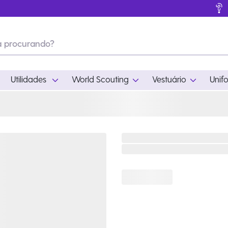
Utilidades
World Scouting
Vestuário
Unif
ades
World Scouting
Vestuário
pamento
Acampamento
Feminino
em
Moda
Masculino
s
Acessórios
Infantil
Outros
Acessórios Escotei
Educativo
Ramo Filhotes