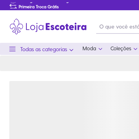
Distintivo Snoopy Acampar Sob Estrelas | Loja Escoteira
Primeira Troca Grátis
Produtos de produção Brasileira
Parcelamento das compras
Frete grátis consulte o regulamento
Primeira Troca Grátis
Moda
Coleções
Todas as categorias
Moda
Coleções
Utilid
Feminino
Coleção Snoopy
Acam
Acessórios
Eventos
Viag
Masculino
Coleção Scouts Vibes
Outro
Infantil
Coleção Flor de Lis
Coleção Centenário
Ramo Filhotes