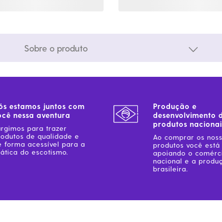
Sobre o produto
ós estamos juntos com
Produção e
ocê nessa aventura
desenvolvimento 
produtos nacionai
urgimos para trazer
rodutos de qualidade e
Ao comprar os nos
e forma acessível para a
produtos você está
ática do escotismo.
apoiando o comérc
nacional e a produ
brasileira.