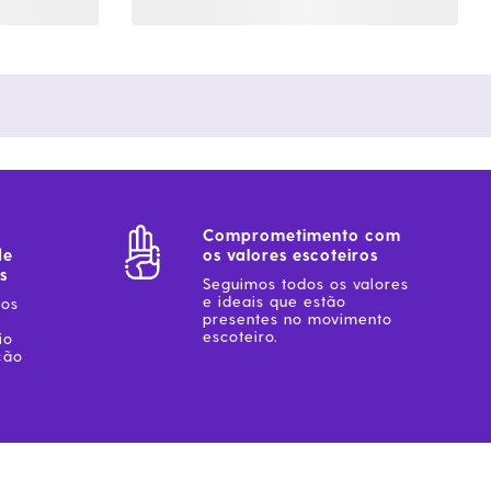
Comprometimento com
de
os valores escoteiros
s
Seguimos todos os valores
e ideais que estão
sos
presentes no movimento
escoteiro.
io
ção