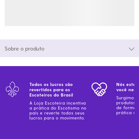
Sobre o produto
Todos os lucros são
Nós estam
revertidos para os
você ness
Escoteiros do Brasil
Surgimos 
produtos 
A Loja Escoteira incentiva
de forma 
a prática do Escotismo no
prática do
país e reverte todos seus
lucros para o movimento.