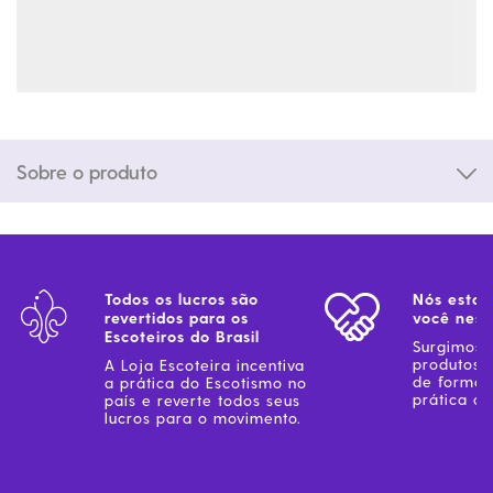
Sobre o produto
Todos os lucros são
Nós estam
revertidos para os
você ness
Escoteiros do Brasil
Surgimos 
produtos 
A Loja Escoteira incentiva
de forma 
a prática do Escotismo no
prática do
país e reverte todos seus
lucros para o movimento.