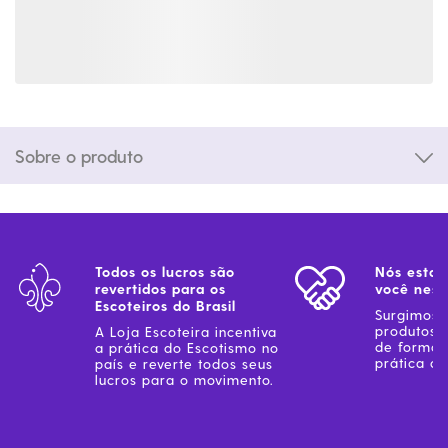
Sobre o produto
Todos os lucros são
Nós estam
revertidos para os
você ness
Escoteiros do Brasil
Surgimos 
produtos 
A Loja Escoteira incentiva
de forma 
a prática do Escotismo no
prática do
país e reverte todos seus
lucros para o movimento.