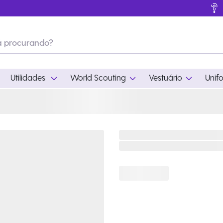
Utilidades
World Scouting
Vestuário
Unif
ades
World Scouting
Vestuário
pamento
Acampamento
Feminino
em
Moda
Masculino
s
Acessórios
Infantil
Outros
Acessórios Escotei
Educativo
Ramo Filhotes