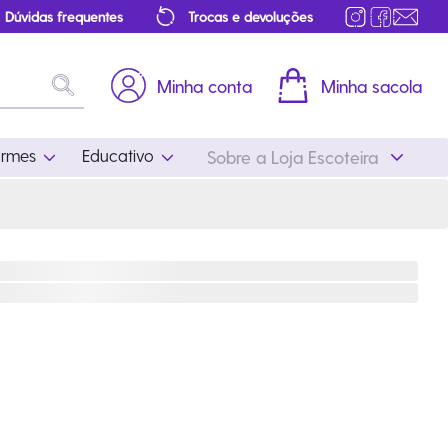
Dúvidas frequentes
Trocas e devoluções
Minha conta
Minha sacola
ormes
Educativo
Sobre a Loja Escoteira
Uniformes
Educativo
Feminino
Distintivos
Masculino
Literatura
Infantil
Programa Educativo
Atualizado
ros
Acessórios Escoteiros
Mapa de Progressão
Certificados
Cordões