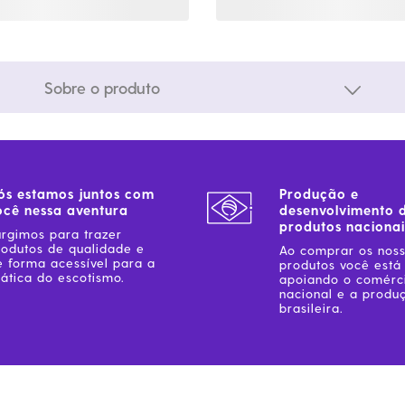
Sobre o produto
ós estamos juntos com
Produção e
ocê nessa aventura
desenvolvimento 
produtos nacionai
urgimos para trazer
rodutos de qualidade e
Ao comprar os nos
e forma acessível para a
produtos você está
ática do escotismo.
apoiando o comérc
nacional e a produ
brasileira.