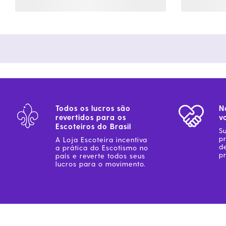
Todos os lucros são
N
revertidos para os
v
Escoteiros do Brasil
S
p
A Loja Escoteira incentiva
d
a prática do Escotismo no
pr
país e reverte todos seus
lucros para o movimento.