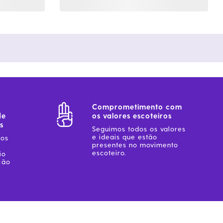
Comprometimento com
de
os valores escoteiros
s
Seguimos todos os valores
e ideais que estão
sos
presentes no movimento
escoteiro.
io
ção