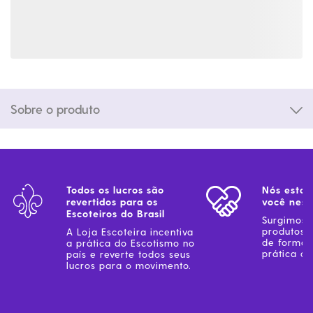
Sobre o produto
Todos os lucros são
Nós estam
revertidos para os
você ness
Escoteiros do Brasil
Surgimos 
produtos 
A Loja Escoteira incentiva
de forma 
a prática do Escotismo no
prática do
país e reverte todos seus
lucros para o movimento.