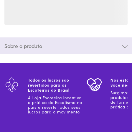
Sobre o produto
Todos os lucros são
Nós estam
revertidos para os
você ness
Escoteiros do Brasil
Surgimos 
produtos 
A Loja Escoteira incentiva
de forma 
a prática do Escotismo no
prática do
país e reverte todos seus
lucros para o movimento.