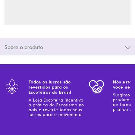
Sobre o produto
Todos os lucros são
Nós estam
revertidos para os
você ness
Escoteiros do Brasil
Surgimos 
produtos 
A Loja Escoteira incentiva
de forma 
a prática do Escotismo no
prática do
país e reverte todos seus
lucros para o movimento.