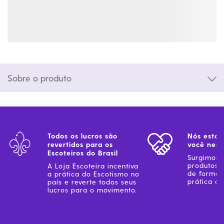
Sobre o produto
Todos os lucros são
Nós estam
revertidos para os
você ness
Escoteiros do Brasil
Surgimos 
produtos 
A Loja Escoteira incentiva
de forma 
a prática do Escotismo no
prática do
país e reverte todos seus
lucros para o movimento.