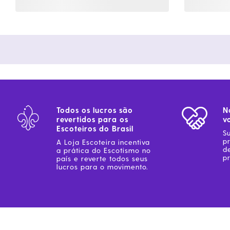
Todos os lucros são
N
revertidos para os
v
Escoteiros do Brasil
S
p
A Loja Escoteira incentiva
d
a prática do Escotismo no
pr
país e reverte todos seus
lucros para o movimento.