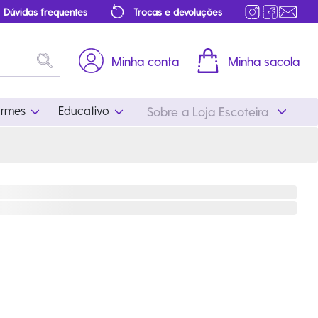
Dúvidas frequentes
Trocas e devoluções
Minha conta
Minha sacola
ormes
Educativo
Sobre a Loja Escoteira
Uniformes
Educativo
Feminino
Distintivos
Masculino
Literatura
Infantil
Programa Educativo
Atualizado
ros
Acessórios Escoteiros
Mapa de Progressão
Certificados
Cordões