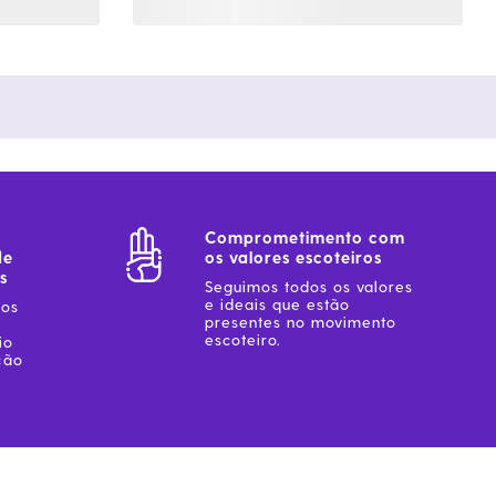
Comprometimento com
de
os valores escoteiros
s
Seguimos todos os valores
e ideais que estão
sos
presentes no movimento
escoteiro.
io
ção