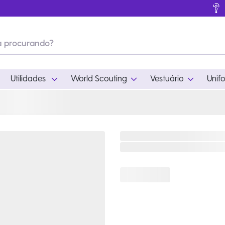
Utilidades
World Scouting
Vestuário
Unif
ades
World Scouting
Vestuário
pamento
Acampamento
Feminino
em
Moda
Masculino
s
Acessórios
Infantil
Outros
Acessórios Escotei
Educativo
Ramo Filhotes