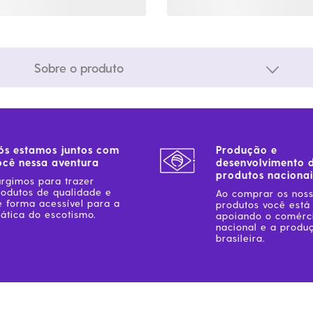
Sobre o produto
ós estamos juntos com
Produção e
ocê nessa aventura
desenvolvimento 
produtos nacionai
urgimos para trazer
rodutos de qualidade e
Ao comprar os nos
e forma acessível para a
produtos você está
ática do escotismo.
apoiando o comérc
nacional e a produ
brasileira.