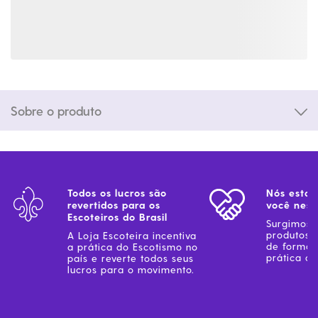
Sobre o produto
Todos os lucros são
Nós estam
revertidos para os
você ness
Escoteiros do Brasil
Surgimos 
produtos 
A Loja Escoteira incentiva
de forma 
a prática do Escotismo no
prática do
país e reverte todos seus
lucros para o movimento.