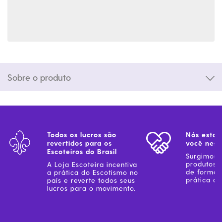
Sobre o produto
Todos os lucros são
Nós estam
revertidos para os
você ness
Escoteiros do Brasil
Surgimos 
produtos 
A Loja Escoteira incentiva
de forma 
a prática do Escotismo no
prática do
país e reverte todos seus
lucros para o movimento.