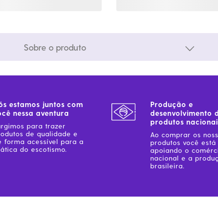
Sobre o produto
ós estamos juntos com
Produção e
ocê nessa aventura
desenvolvimento 
produtos nacionai
urgimos para trazer
rodutos de qualidade e
Ao comprar os nos
e forma acessível para a
produtos você está
ática do escotismo.
apoiando o comérc
nacional e a produ
brasileira.