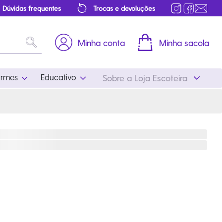
Dúvidas frequentes
Trocas e devoluções
Minha conta
Minha sacola
ormes
Educativo
Sobre a Loja Escoteira
Uniformes
Educativo
Feminino
Distintivos
Masculino
Literatura
Infantil
Programa Educativo
Atualizado
ros
Acessórios Escoteiros
Mapa de Progressão
Certificados
Cordões