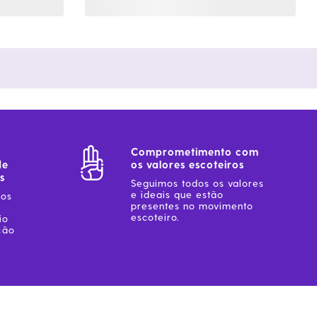
Comprometimento com
de
os valores escoteiros
s
Seguimos todos os valores
e ideais que estão
sos
presentes no movimento
escoteiro.
io
ção