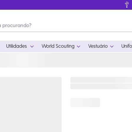
Utilidades
World Scouting
Vestuário
Unif
ades
World Scouting
Vestuário
pamento
Acampamento
Feminino
em
Moda
Masculino
s
Acessórios
Infantil
Outros
Acessórios Escotei
Educativo
Ramo Filhotes