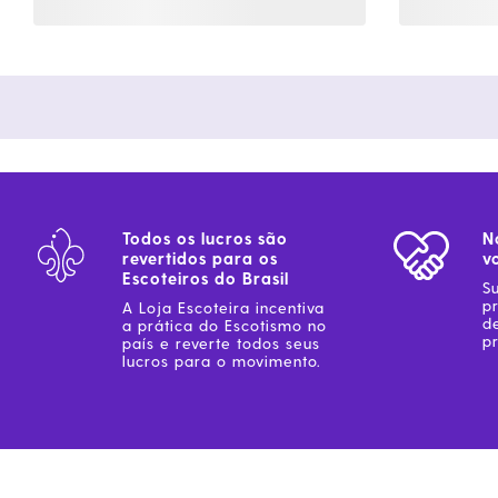
Todos os lucros são
N
revertidos para os
v
Escoteiros do Brasil
S
p
A Loja Escoteira incentiva
d
a prática do Escotismo no
pr
país e reverte todos seus
lucros para o movimento.