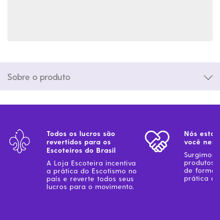
Sobre o produto
Todos os lucros são
Nós estam
revertidos para os
você ness
Escoteiros do Brasil
Surgimos 
produtos 
A Loja Escoteira incentiva
de forma 
a prática do Escotismo no
prática do
país e reverte todos seus
lucros para o movimento.