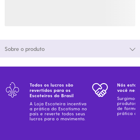
Sobre o produto
Todos os lucros são
Nós estam
revertidos para os
você ness
Escoteiros do Brasil
Surgimos 
produtos 
A Loja Escoteira incentiva
de forma 
a prática do Escotismo no
prática do
país e reverte todos seus
lucros para o movimento.