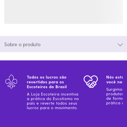
Sobre o produto
Todos os lucros são
Nós estam
revertidos para os
você ness
Escoteiros do Brasil
Surgimos 
produtos 
A Loja Escoteira incentiva
de forma 
a prática do Escotismo no
prática do
país e reverte todos seus
lucros para o movimento.