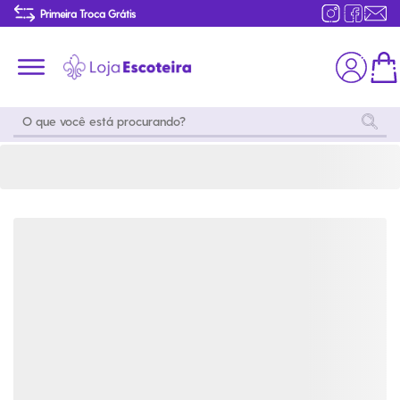
Fleece Tka 100 ¼ Zip Feminino The North Face | Loja Escoteira
Primeira Troca Grátis
Produtos de produção Brasileira
Parcelamento das compras
Frete grátis consulte o regulamento
Primeira Troca Grátis
Moda
Coleções
Utilidades
World
Scouting
Feminino
Coleção
Acampamento
Snoopy
Acampame
Acessórios
Viagem
Eventos
Moda
Masculino
Outros
Coleção Scouts
Acessórios
Infantil
Vibes
Outros
Coleção Flor de
Educativo
Lis
Coleção