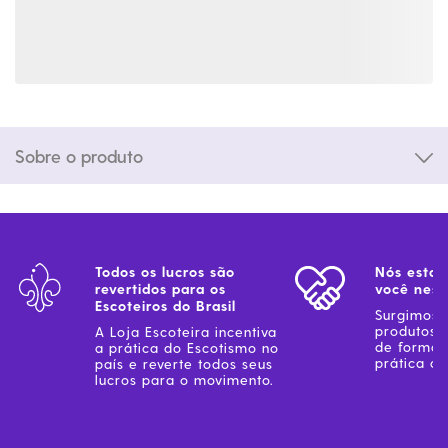
Sobre o produto
Todos os lucros são
Nós estam
revertidos para os
você ness
Escoteiros do Brasil
Surgimos 
produtos 
A Loja Escoteira incentiva
de forma 
a prática do Escotismo no
prática do
país e reverte todos seus
lucros para o movimento.