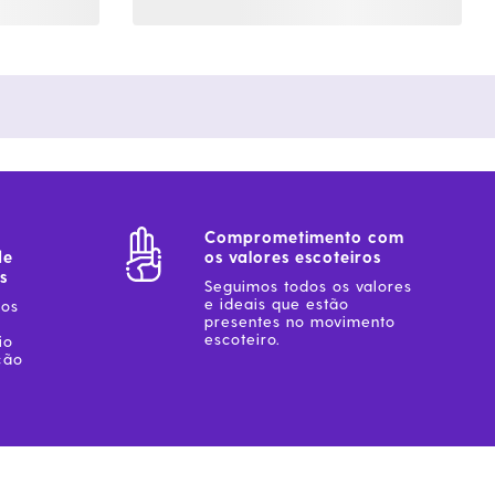
Comprometimento com
de
os valores escoteiros
s
Seguimos todos os valores
e ideais que estão
sos
presentes no movimento
escoteiro.
io
ção