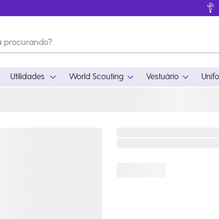
Utilidades
World Scouting
Vestuário
Unif
ades
World Scouting
Vestuário
pamento
Acampamento
Feminino
em
Moda
Masculino
s
Acessórios
Infantil
Outros
Acessórios Escotei
Educativo
Ramo Filhotes