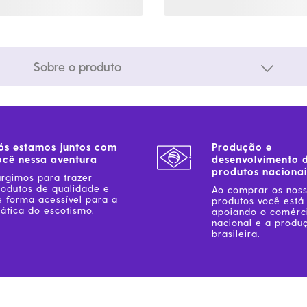
Sobre o produto
ós estamos juntos com
Produção e
ocê nessa aventura
desenvolvimento 
produtos nacionai
urgimos para trazer
rodutos de qualidade e
Ao comprar os nos
e forma acessível para a
produtos você está
ática do escotismo.
apoiando o comérc
nacional e a produ
brasileira.