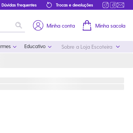
Dúvidas frequentes
Trocas e devoluções
Minha conta
Minha sacola
ormes
Educativo
Sobre a Loja Escoteira
Uniformes
Educativo
Feminino
Distintivos
Masculino
Literatura
Infantil
Programa Educativo
Atualizado
ros
Acessórios Escoteiros
Mapa de Progressão
Certificados
Cordões