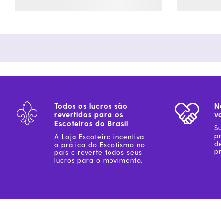
Todos os lucros são
N
revertidos para os
v
Escoteiros do Brasil
S
p
A Loja Escoteira incentiva
d
a prática do Escotismo no
pr
país e reverte todos seus
lucros para o movimento.