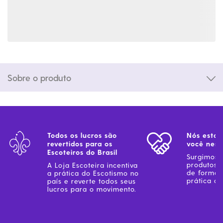
Sobre o produto
Todos os lucros são
Nós estam
revertidos para os
você ness
Escoteiros do Brasil
Surgimos 
produtos 
A Loja Escoteira incentiva
de forma 
a prática do Escotismo no
prática do
país e reverte todos seus
lucros para o movimento.